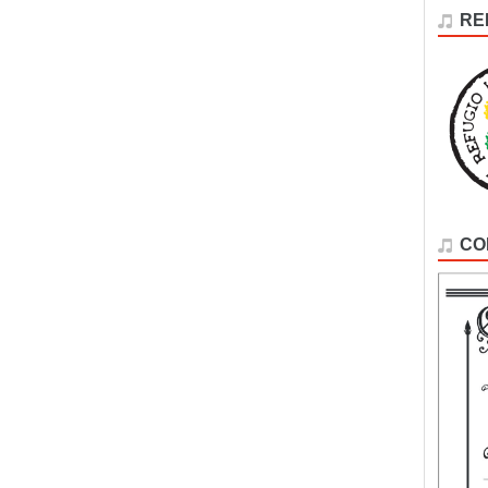
RE
CO