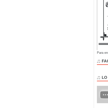
Para en
FA
LO