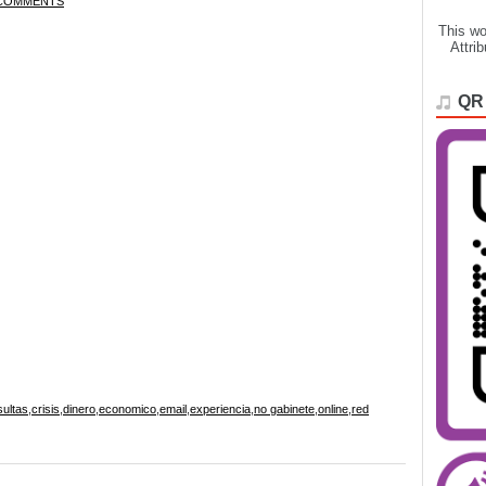
COMMENTS
This wo
Attri
QR
ultas
,
crisis
,
dinero
,
economico
,
email
,
experiencia
,
no gabinete
,
online
,
red