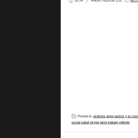
18:14
RADIO ISLA DE LUZ
NO 
Posted in:
aciertos
,
amor
,
astros y tu
,
cons
social
,
salud
,
skype
,
tarot
,
trabajo
,
vidente