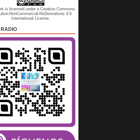
rk is licensed under a
Creative Commons
bution-NonCommercial-NoDerivatives 4.0
International License
.
 RADIO