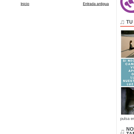
Inicio
Entrada antigua
TU
pulsa e
NO
TA