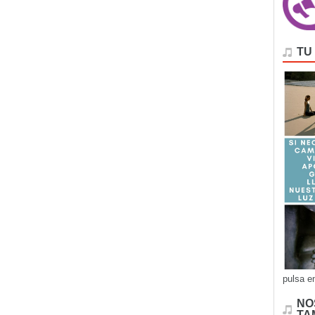
TU
pulsa e
NO
TA