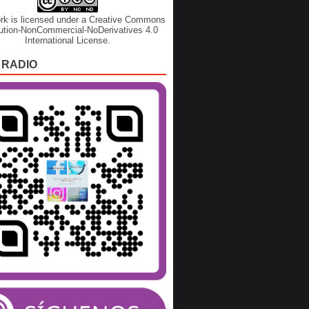
rk is licensed under a
Creative Commons
bution-NonCommercial-NoDerivatives 4.0
International License
.
 RADIO