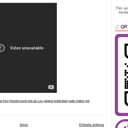
This wo
Attri
QR
ar
,
foro
,
friendsround
,
Isla de Luz
,
página
,
publicidad
,
radio online
,
red
Inicio
Entrada antigua