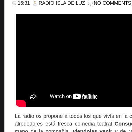
16:31
RADIO ISLA DE LUZ
NO COMMENTS
La radio os propone a todos los que vivís en la 
alrededores está fresca comedia teatral
Consu
mano de la compañia,
viendolas venir
y de M