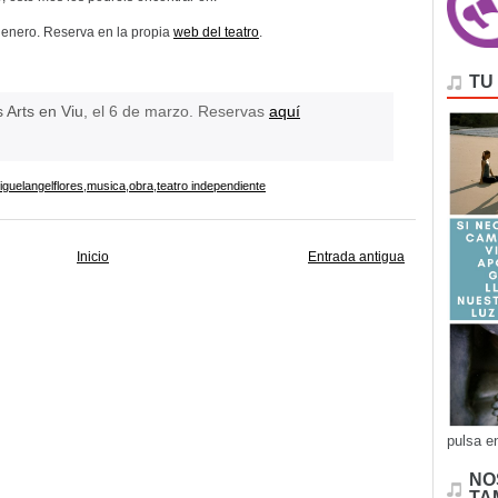
de enero. Reserva en la propia
web del teatro
.
TU
 Arts en Viu
, el 6 de marzo. Reservas
aquí
iguelangelflores
,
musica
,
obra
,
teatro independiente
Inicio
Entrada antigua
pulsa e
NO
TA