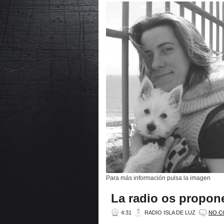
Para más información pulsa la imagen
La radio os propon
4:31
RADIO ISLA DE LUZ
NO C