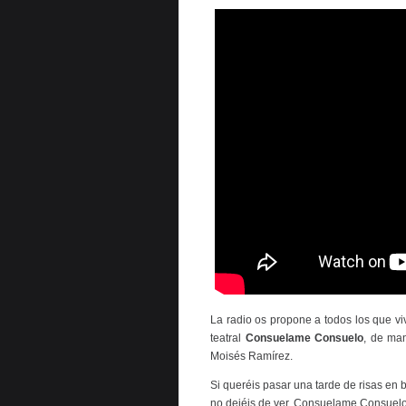
La radio os propone a todos los que vi
teatral
Consuelame Consuelo
, de ma
Moisés Ramírez.
Si queréis pasar una tarde de risas en
no dejéis de ver, Consuelame Consuelo,