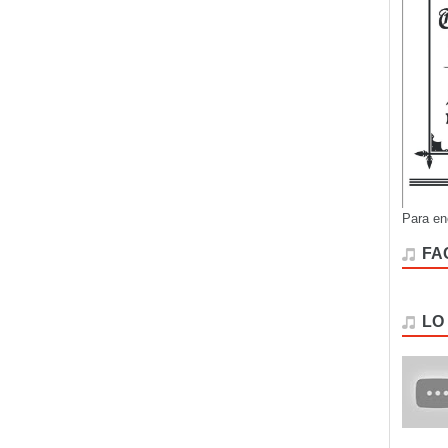
Para en
FA
LO