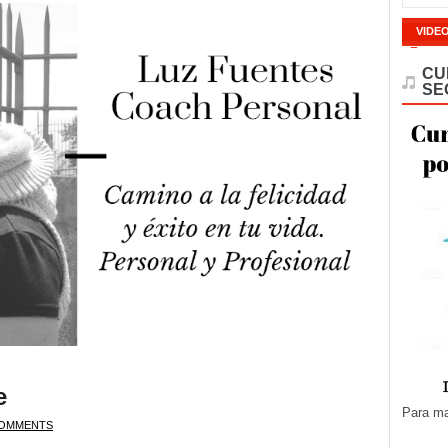
VIDE
CU
SE
e
Para ma
OMMENTS