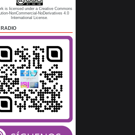
rk is licensed under a
Creative Commons
bution-NonCommercial-NoDerivatives 4.0
International License
.
 RADIO