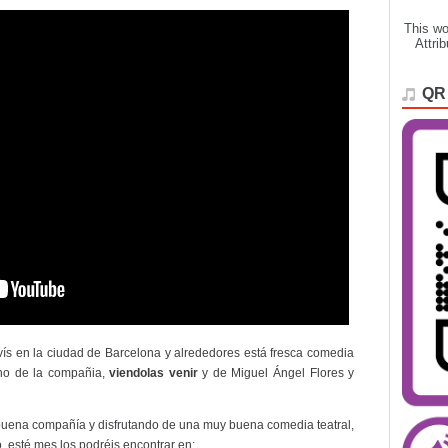
This wo
Attri
QR
vís en la ciudad de Barcelona y alrededores está fresca comedia
no de la compañia,
viendolas venir
y de Miguel Ángel Flores y
 buena compañía y disfrutando de una muy buena comedia teatral,
 esté mes los podréis encontrar en: