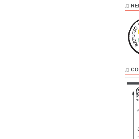
RE
CO