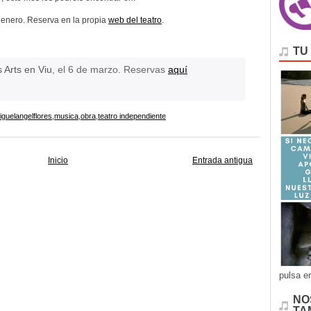
de enero. Reserva en la propia
web del teatro
.
TU
 Arts en Viu
, el 6 de marzo. Reservas
aquí
iguelangelflores
,
musica
,
obra
,
teatro independiente
Inicio
Entrada antigua
pulsa e
NO
TA