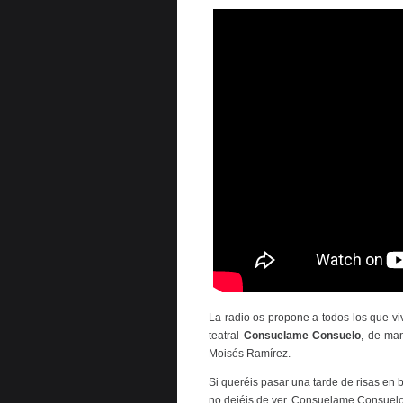
La radio os propone a todos los que vi
teatral
Consuelame Consuelo
, de ma
Moisés Ramírez.
Si queréis pasar una tarde de risas en
no dejéis de ver, Consuelame Consuelo,