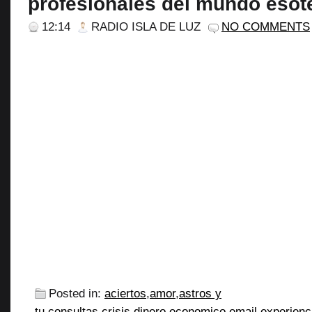
profesionales del mundo esot
12:14
RADIO ISLA DE LUZ
NO COMMENTS
Posted in:
aciertos
,
amor
,
astros y
tu
,
consultas
,
crisis
,
dinero
,
economico
,
email
,
experienc