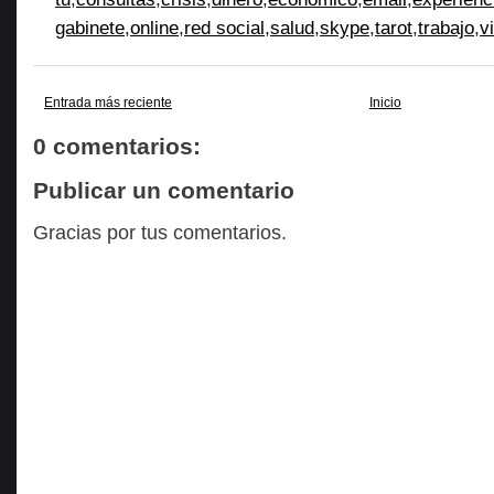
gabinete
,
online
,
red social
,
salud
,
skype
,
tarot
,
trabajo
,
v
Entrada más reciente
Inicio
0 comentarios:
Publicar un comentario
Gracias por tus comentarios.