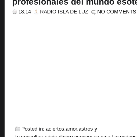
profesionales del mundo esot
18:14
RADIO ISLA DE LUZ
NO COMMENTS
Posted in:
aciertos
,
amor
,
astros y
tu
,
consultas
,
crisis
,
dinero
,
economico
,
email
,
experienc