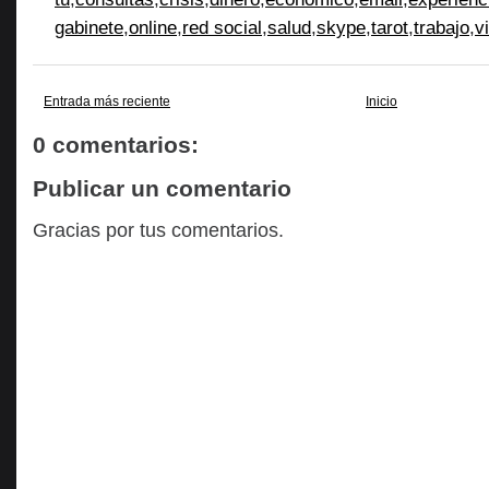
gabinete
,
online
,
red social
,
salud
,
skype
,
tarot
,
trabajo
,
v
Entrada más reciente
Inicio
0 comentarios:
Publicar un comentario
Gracias por tus comentarios.