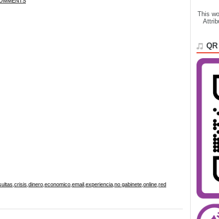
OMMENTS
This wo
Attri
QR
ultas
,
crisis
,
dinero
,
economico
,
email
,
experiencia
,
no gabinete
,
online
,
red