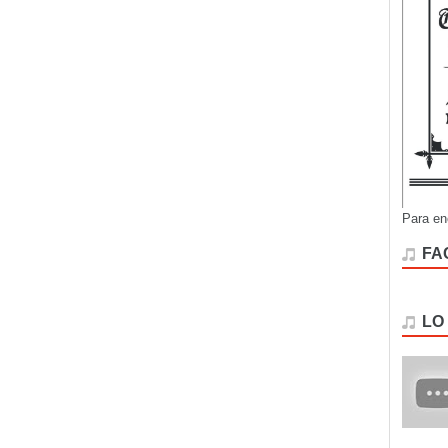
Para en
FA
LO