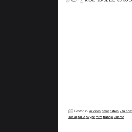
0:14
RADIO ISLA DE LUZ
NO C
Posted in:
aciertos
,
amor
,
astros y tu
,
cons
social
,
salud
,
skype
,
tarot
,
trabajo
,
vidente