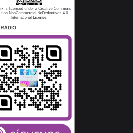
rk is licensed under a
Creative Commons
bution-NonCommercial-NoDerivatives 4.0
International License
.
 RADIO