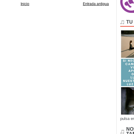
Inicio
Entrada antigua
TU
pulsa e
NO
TA