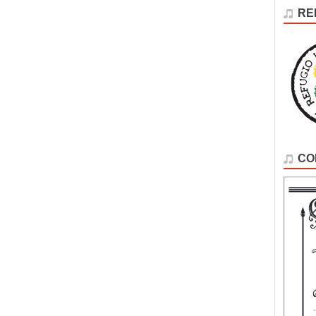
RE
CO