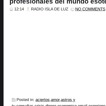
profesionales del mundo esot
12:14
RADIO ISLA DE LUZ
NO COMMENTS
Posted in:
aciertos
,
amor
,
astros y
tu
,
consultas
,
crisis
,
dinero
,
economico
,
email
,
experienc