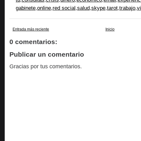
gabinete
,
online
,
red social
,
salud
,
skype
,
tarot
,
trabajo
,
v
Entrada más reciente
Inicio
0 comentarios:
Publicar un comentario
Gracias por tus comentarios.