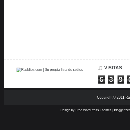
VISITAS
6
3
9
Copyright © 2011
Ra
Design by Free
WordPress Themes
| Bloggerize