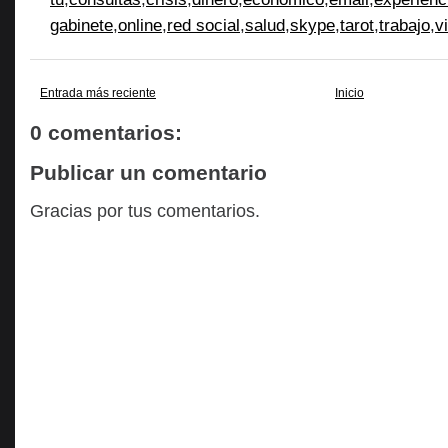
gabinete
,
online
,
red social
,
salud
,
skype
,
tarot
,
trabajo
,
v
Entrada más reciente
Inicio
0 comentarios:
Publicar un comentario
Gracias por tus comentarios.