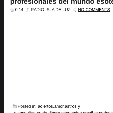
profesionales del mundo esot
0:14
RADIO ISLA DE LUZ
NO COMMENTS
Posted in:
aciertos
,
amor
,
astros y
tu
,
consultas
,
crisis
,
dinero
,
economico
,
email
,
experienc