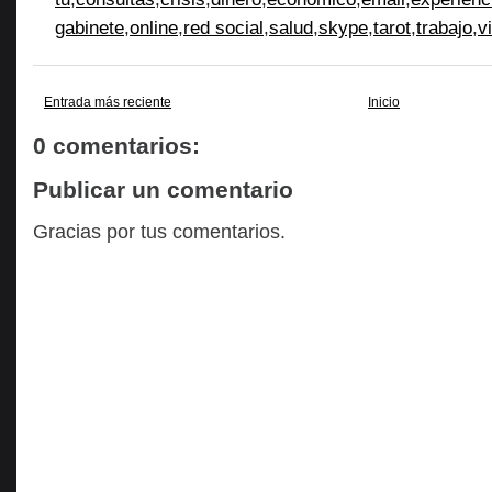
gabinete
,
online
,
red social
,
salud
,
skype
,
tarot
,
trabajo
,
v
Entrada más reciente
Inicio
0 comentarios:
Publicar un comentario
Gracias por tus comentarios.