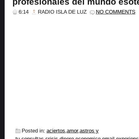
profesionales del mundo esot
6:14
RADIO ISLA DE LUZ
NO COMMENTS
Posted in:
aciertos
,
amor
,
astros y
tu
,
consultas
,
crisis
,
dinero
,
economico
,
email
,
experienc