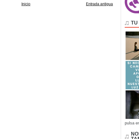
Inicio
Entrada antigua
TU
pulsa e
NO
TA