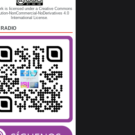
rk is licensed under a
Creative Commons
bution-NonCommercial-NoDerivatives 4.0
International License
.
 RADIO