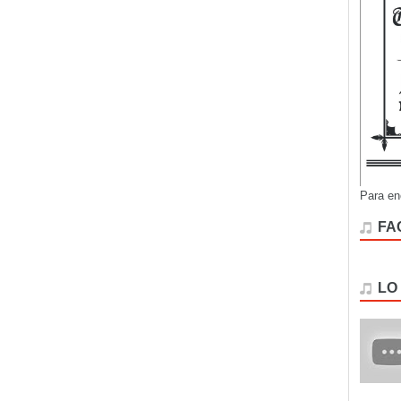
Para en
FA
LO