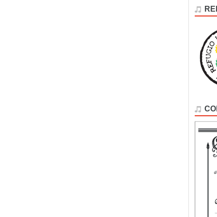
RE
CO