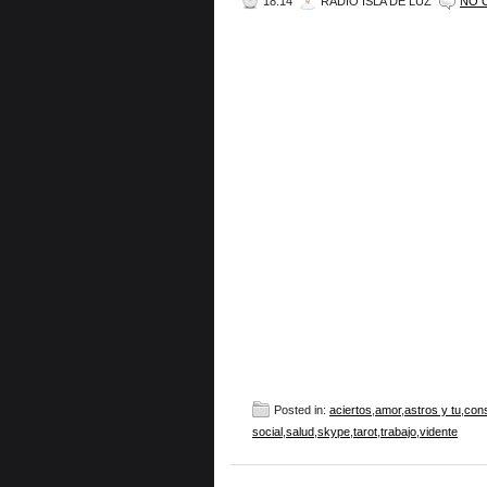
18:14
RADIO ISLA DE LUZ
NO 
Posted in:
aciertos
,
amor
,
astros y tu
,
cons
social
,
salud
,
skype
,
tarot
,
trabajo
,
vidente