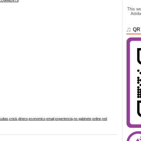
COMMENTS
This wo
Attri
QR
ultas
,
crisis
,
dinero
,
economico
,
email
,
experiencia
,
no gabinete
,
online
,
red