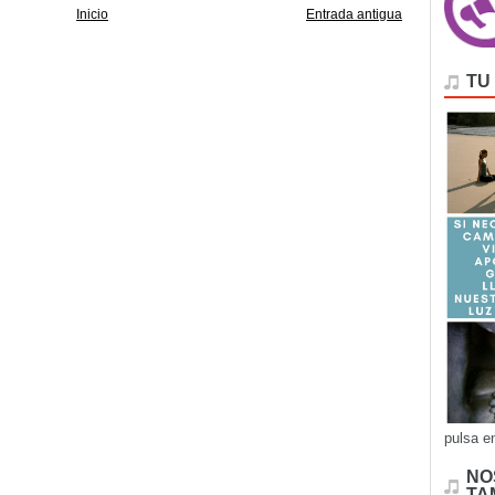
Inicio
Entrada antigua
TU
pulsa e
NO
TA