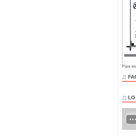
Para en
FA
LO