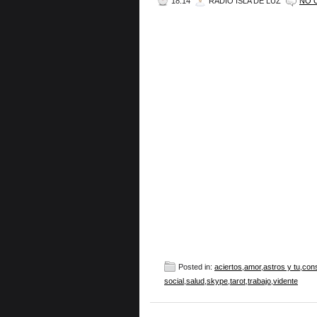
18:14
RADIO ISLA DE LUZ
NO 
Posted in:
aciertos
,
amor
,
astros y tu
,
cons
social
,
salud
,
skype
,
tarot
,
trabajo
,
vidente