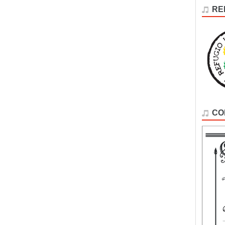
RE
CO