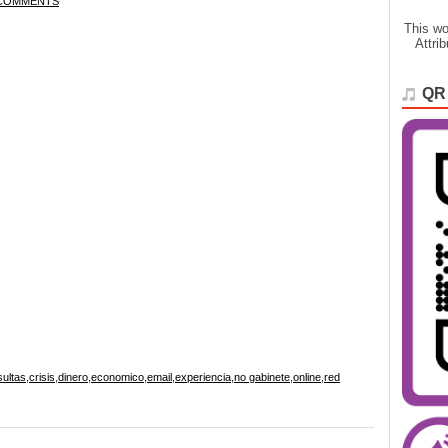
COMMENTS
This wo
Attri
QR
ultas
,
crisis
,
dinero
,
economico
,
email
,
experiencia
,
no gabinete
,
online
,
red