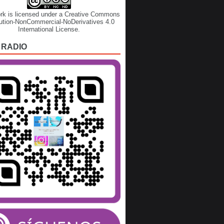
rk is licensed under a
Creative Commons
bution-NonCommercial-NoDerivatives 4.0
International License
.
 RADIO