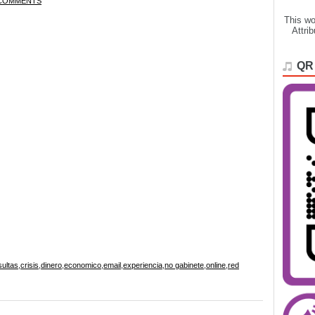
COMMENTS
This wo
Attri
QR
ultas
,
crisis
,
dinero
,
economico
,
email
,
experiencia
,
no gabinete
,
online
,
red