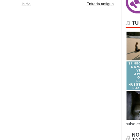
Inicio
Entrada antigua
TU
pulsa e
NO
TA