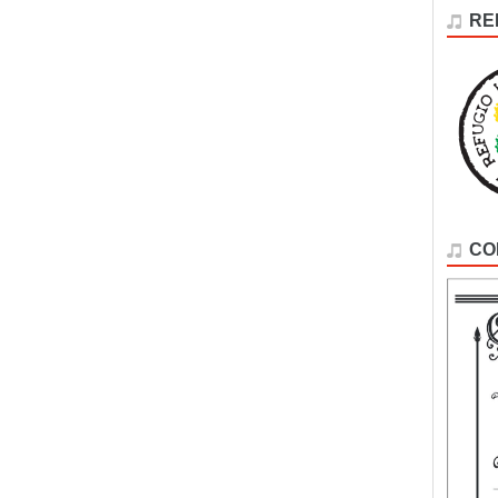
RE
CO