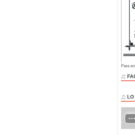
Para en
FA
LO