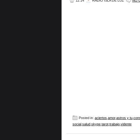
12:14
RADIO ISLA DE LUZ
NO 
Posted in:
aciertos
,
amor
,
astros y tu
,
cons
social
,
salud
,
skype
,
tarot
,
trabajo
,
vidente