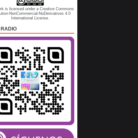
rk is licensed under a
Creative Commons
bution-NonCommercial-NoDerivatives 4.0
International License
.
 RADIO