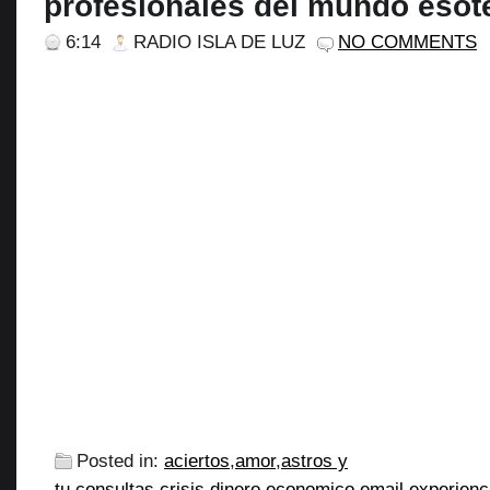
profesionales del mundo esot
6:14
RADIO ISLA DE LUZ
NO COMMENTS
Posted in:
aciertos
,
amor
,
astros y
tu
,
consultas
,
crisis
,
dinero
,
economico
,
email
,
experienc