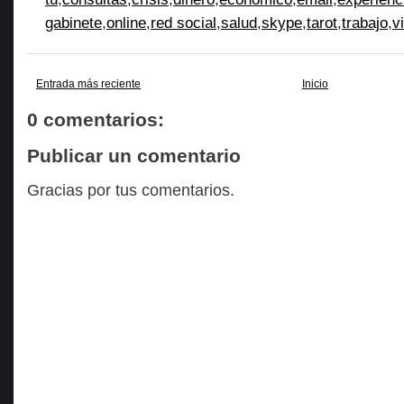
gabinete
,
online
,
red social
,
salud
,
skype
,
tarot
,
trabajo
,
v
Entrada más reciente
Inicio
0 comentarios:
Publicar un comentario
Gracias por tus comentarios.