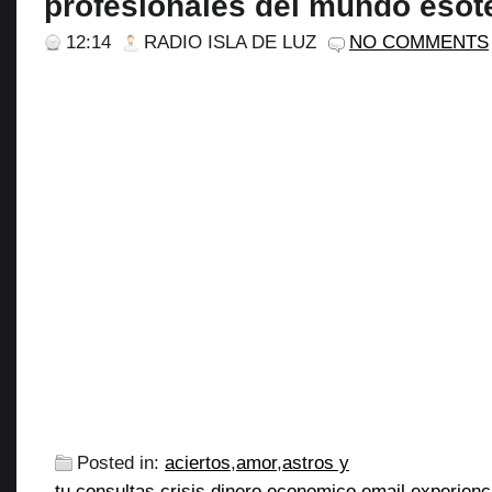
profesionales del mundo esot
12:14
RADIO ISLA DE LUZ
NO COMMENTS
Posted in:
aciertos
,
amor
,
astros y
tu
,
consultas
,
crisis
,
dinero
,
economico
,
email
,
experienc