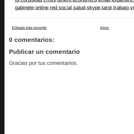
gabinete
,
online
,
red social
,
salud
,
skype
,
tarot
,
trabajo
,
v
Entrada más reciente
Inicio
0 comentarios:
Publicar un comentario
Gracias por tus comentarios.