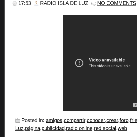
17:53
RADIO ISLA DE LUZ
NO COMMENTS
Posted in:
amigos
,
compartir
,
conocer
,
crear
,
foro
,
fr
Luz
,
página
,
publicidad
,
radio online
,
red social
,
web