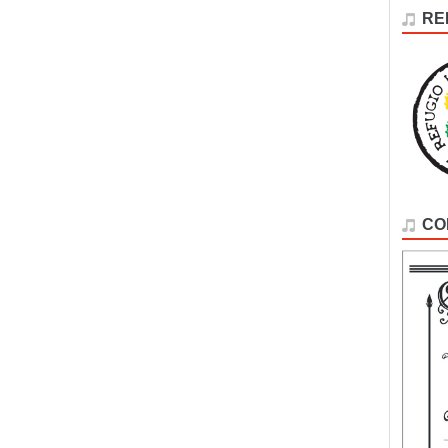
RE
CO