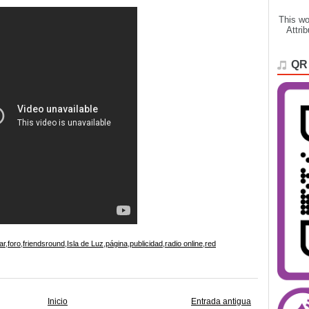
This wo
Attri
QR
ar
,
foro
,
friendsround
,
Isla de Luz
,
página
,
publicidad
,
radio online
,
red
Inicio
Entrada antigua