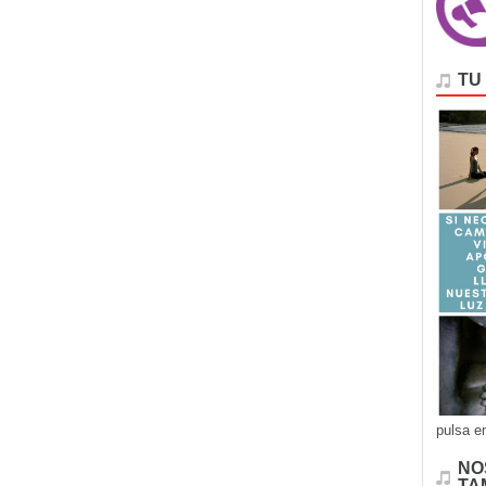
TU
pulsa e
NO
TA