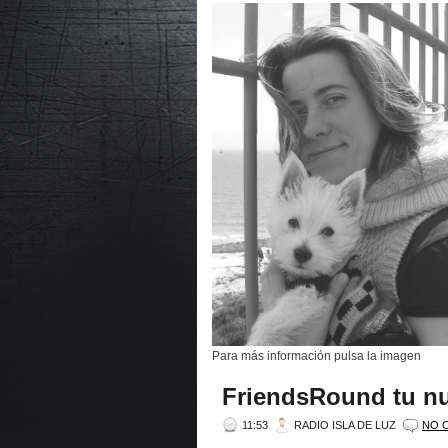
Para más información pulsa la imagen
FriendsRound tu nu
11:53
RADIO ISLA DE LUZ
NO 