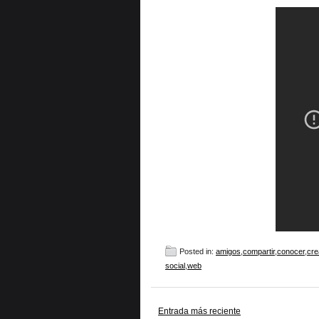
Posted in:
amigos
,
compartir
,
conocer
,
cre
social
,
web
Entrada más reciente