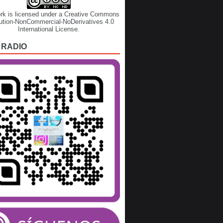
rk is licensed under a
Creative Commons
bution-NonCommercial-NoDerivatives 4.0
International License
.
 RADIO