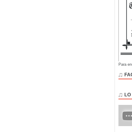
Para en
FA
LO