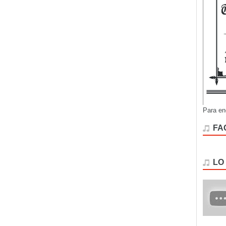
Para en
FA
LO