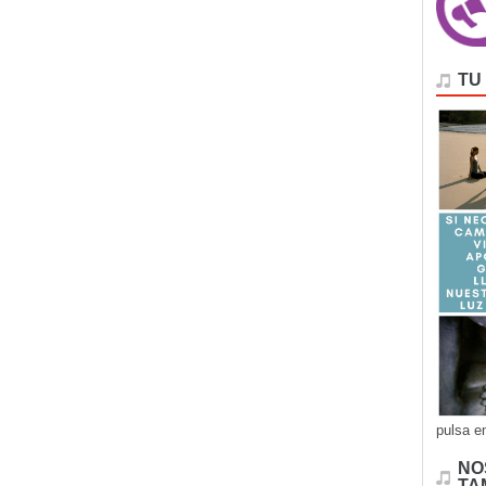
TU
pulsa e
NO
TA