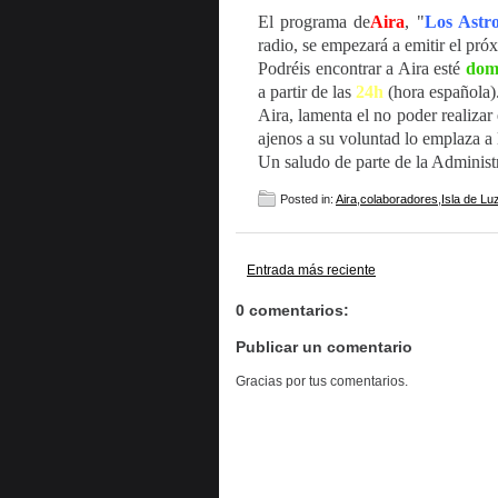
El programa de
Aira
, "
Los Astro
radio, se empezará a emitir el pr
Podréis encontrar a Aira esté
dom
a partir de las
24h
(hora española)
Aira, lamenta el no poder realizar
ajenos a su voluntad lo emplaza a 
Un saludo de parte de la Administ
Posted in:
Aira
,
colaboradores
,
Isla de Lu
Entrada más reciente
0 comentarios:
Publicar un comentario
Gracias por tus comentarios.