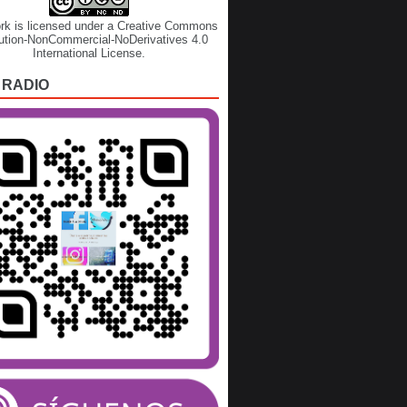
rk is licensed under a
Creative Commons
bution-NonCommercial-NoDerivatives 4.0
International License
.
 RADIO