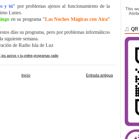
s y tú
" por problemas ajenos al funcionamiento de la
This wo
óximo Lunes.
Attri
ingo
en su programa "
Las Noches Mágicas con Aira
"
.
QR
 estos días su programa, pero por problemas informáticos
la siguiente semana.
ración de Radio Isla de Luz
z
,
los astros y tu
,
online
,
programas
,
radio
Inicio
Entrada antigua