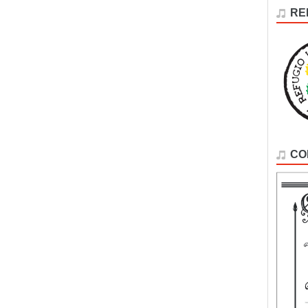
RE
CO